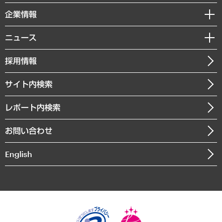
レポート
国際（グローバルビジネス・開発支援・国際戦略・グローバルヘルス）
セミナー・イベント情報
企業情報
コラム
サステナビリティ（環境・資源・エネルギー・ESG・人権）
MUFGビジネスセミナー
調査・研究報告書
私たちの想い
共生・ダイバーシティ
ニュース
受託案件情報
クローズアップ
社長メッセージ
GRC（ガバナンス・リスク・コンプライアンス）・防災（政策）
その他お申し込み
ニュースリリース
経営用語集
採用情報
会社概要
経済・産業・雇用・労働
調査協力のお願い
お知らせ
受託・受注実績（官公庁関連）
企業理念
医療・介護・福祉・教育・子ども
サイト内検索
メディア掲載・出演
役員一覧
自治体経営・官民協働
寄稿記事
沿革
レポート内検索
まちづくり・観光・交通・スポーツ・スマートシティ
書籍
組織図・本部部室紹介
自然資源・農林水産業・食料システム
お問い合わせ
インドネシア現地法人
決算公告
English
業績ハイライト
アクセスマップ
個人情報保護方針
環境方針
サステナビリティ