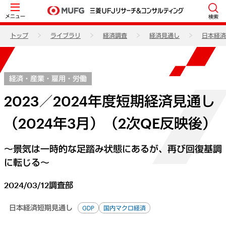
メニュー
検索
トップ
ライブラリ
経済調査
経済見通し
日本経済
経済・産業・雇用・労働
2023／2024年度短期経済見通し
（2024年3月）（2次QE反映後）
～景気は一時的な足踏み状態にあるが、再び回復基調
に転じる～
2024/03/12
調査部
日本経済短期見通し
GDP
国内マクロ経済