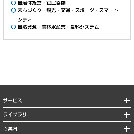
自治体経営・官民協働
まちづくり・観光・交通・スポーツ・スマート
シティ
自然資源・農林水産業・食料システム
サービス
経営戦略
ライブラリ
組織・人事戦略
経済調査
ご案内
デジタルイノベーション