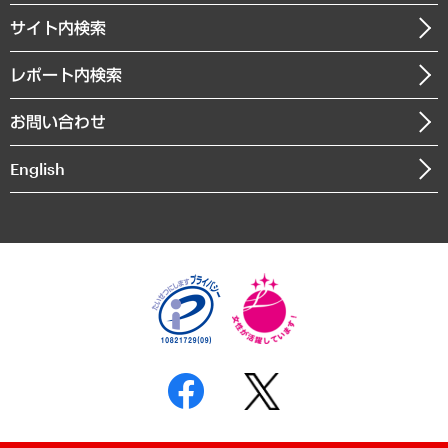
お知らせ
受託・受注実績（官公庁関連）
企業理念
医療・介護・福祉・教育・子ども
サイト内検索
メディア掲載・出演
役員一覧
自治体経営・官民協働
寄稿記事
沿革
レポート内検索
まちづくり・観光・交通・スポーツ・スマートシティ
書籍
組織図・本部部室紹介
自然資源・農林水産業・食料システム
お問い合わせ
インドネシア現地法人
決算公告
English
業績ハイライト
アクセスマップ
個人情報保護方針
環境方針
サステナビリティ
特定商取引法に基づく表示
SNSアカウントコミュニティガイドライン
反社会的勢力に対する基本方針
個人情報の取り扱いについて
書面による個人情報の開示等の請求の手続きについて