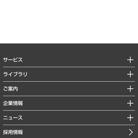
サービス
経営戦略
ライブラリ
組織・人事戦略
経済調査
ご案内
デジタルイノベーション
レポート
国際（グローバルビジネス・開発支援・国際戦略・グローバルヘルス）
セミナー・イベント情報
企業情報
コラム
サステナビリティ（環境・資源・エネルギー・ESG・人権）
MUFGビジネスセミナー
調査・研究報告書
私たちの想い
共生・ダイバーシティ
ニュース
受託案件情報
クローズアップ
社長メッセージ
GRC（ガバナンス・リスク・コンプライアンス）・防災（政策）
その他お申し込み
ニュースリリース
経営用語集
採用情報
会社概要
経済・産業・雇用・労働
調査協力のお願い