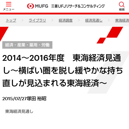
メニュー
検索
トップ
ライブラリ
経済調査
経済見通し
東海経済
経済・産業・雇用・労働
2014～2016年度 東海経済見通
し～横ばい圏を脱し緩やかな持ち
直しが見込まれる東海経済～
2015/07/27
塚田 裕昭
東海経済見通し