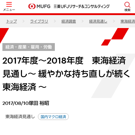
メニュー
検索
トップ
ライブラリ
経済調査
経済見通し
東海経済
経済・産業・雇用・労働
2017年度～2018年度 東海経済
見通し～ 緩やかな持ち直しが続く
東海経済 ～
2017/08/10
塚田 裕昭
東海経済見通し
国内マクロ経済