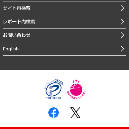
お知らせ
受託・受注実績（官公庁関連）
企業理念
医療・介護・福祉・教育・子ども
サイト内検索
メディア掲載・出演
役員一覧
自治体経営・官民協働
寄稿記事
沿革
レポート内検索
まちづくり・観光・交通・スポーツ・スマートシティ
書籍
組織図・本部部室紹介
自然資源・農林水産業・食料システム
お問い合わせ
インドネシア現地法人
決算公告
English
業績ハイライト
アクセスマップ
個人情報保護方針
環境方針
サステナビリティ
特定商取引法に基づく表示
SNSアカウントコミュニティガイドライン
反社会的勢力に対する基本方針
個人情報の取り扱いについて
書面による個人情報の開示等の請求の手続きについて