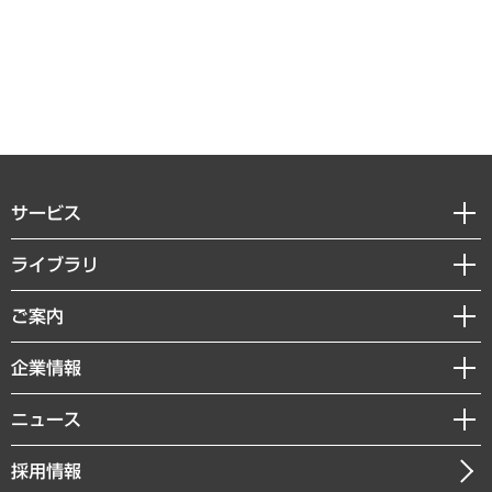
サービス
経営戦略
ライブラリ
組織・人事戦略
経済調査
ご案内
デジタルイノベーション
レポート
国際（グローバルビジネス・開発支援・国際戦略・グローバルヘルス）
セミナー・イベント情報
企業情報
コラム
サステナビリティ（環境・資源・エネルギー・ESG・人権）
MUFGビジネスセミナー
調査・研究報告書
私たちの想い
共生・ダイバーシティ
ニュース
受託案件情報
クローズアップ
社長メッセージ
GRC（ガバナンス・リスク・コンプライアンス）・防災（政策）
その他お申し込み
ニュースリリース
経営用語集
採用情報
会社概要
経済・産業・雇用・労働
調査協力のお願い