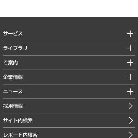
サービス
経営戦略
ライブラリ
組織・人事戦略
経済調査
ご案内
デジタルイノベーション
レポート
国際（グローバルビジネス・開発支援・国際戦略・グローバルヘルス）
セミナー・イベント情報
企業情報
コラム
サステナビリティ（環境・資源・エネルギー・ESG・人権）
MUFGビジネスセミナー
調査・研究報告書
私たちの想い
共生・ダイバーシティ
ニュース
受託案件情報
クローズアップ
社長メッセージ
GRC（ガバナンス・リスク・コンプライアンス）・防災（政策）
その他お申し込み
ニュースリリース
経営用語集
採用情報
会社概要
経済・産業・雇用・労働
調査協力のお願い
お知らせ
受託・受注実績（官公庁関連）
企業理念
医療・介護・福祉・教育・子ども
サイト内検索
メディア掲載・出演
役員一覧
自治体経営・官民協働
寄稿記事
沿革
レポート内検索
まちづくり・観光・交通・スポーツ・スマートシティ