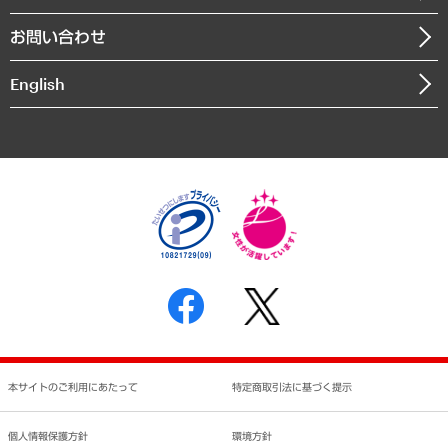
書籍
組織図・本部部室紹介
自然資源・農林水産業・食料システム
お問い合わせ
インドネシア現地法人
決算公告
English
業績ハイライト
アクセスマップ
個人情報保護方針
環境方針
サステナビリティ
特定商取引法に基づく表示
SNSアカウントコミュニティガイドライン
反社会的勢力に対する基本方針
個人情報の取り扱いについて
書面による個人情報の開示等の請求の手続きについて
本サイトのご利用にあたって
特定商取引法に基づく提示
個人情報保護方針
環境方針