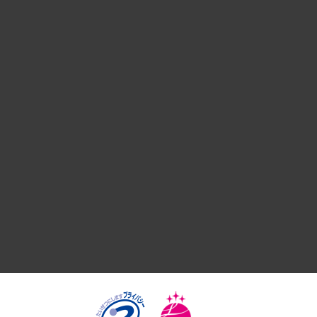
経営戦略
組織・人事戦略
デジタルイノベーション
国際（グローバルビジネス・開発支援・国際戦略・グローバル
サステナビリティ（環境・資源・エネルギー・ESG・人権）
共生・ダイバーシティ
GRC（ガバナンス・リスク・コンプライアンス）・防災（政策
経済・産業・雇用・労働
医療・介護・福祉・教育・子ども
自治体経営・官民協働
まちづくり・観光・交通・スポーツ・スマートシティ
自然資源・農林水産業・食料システム