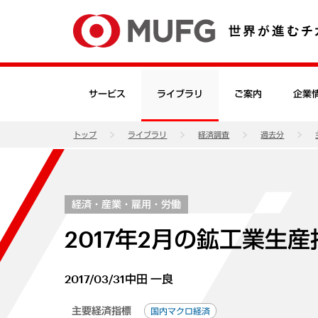
サービス
ライブラリ
ご案内
企業
トップ
ライブラリ
経済調査
過去分
経済・産業・雇用・労働
2017年2月の鉱工業生
2017/03/31
中田 一良
主要経済指標
国内マクロ経済