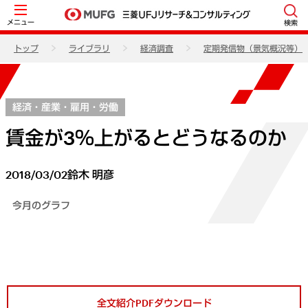
メニュー
検索
トップ
ライブラリ
経済調査
定期発信物（景気概況等）
経済・産業・雇用・労働
賃金が3％上がるとどうなるのか
2018/03/02
鈴木 明彦
今月のグラフ
全文紹介PDFダウンロード