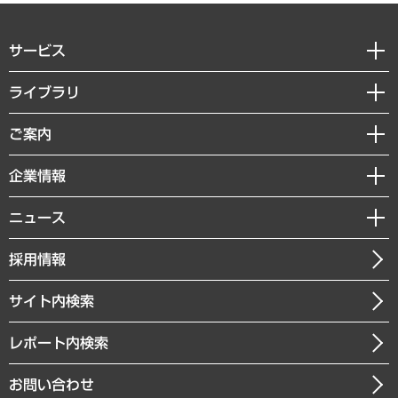
サービス
経営戦略
ライブラリ
組織・人事戦略
経済調査
ご案内
デジタルイノベーション
レポート
国際（グローバルビジネス・開発支援・国際戦略・グローバルヘルス）
セミナー・イベント情報
企業情報
コラム
サステナビリティ（環境・資源・エネルギー・ESG・人権）
MUFGビジネスセミナー
調査・研究報告書
私たちの想い
共生・ダイバーシティ
ニュース
受託案件情報
クローズアップ
社長メッセージ
GRC（ガバナンス・リスク・コンプライアンス）・防災（政策）
その他お申し込み
ニュースリリース
経営用語集
採用情報
会社概要
経済・産業・雇用・労働
調査協力のお願い
お知らせ
受託・受注実績（官公庁関連）
企業理念
医療・介護・福祉・教育・子ども
サイト内検索
メディア掲載・出演
役員一覧
自治体経営・官民協働
寄稿記事
沿革
レポート内検索
まちづくり・観光・交通・スポーツ・スマートシティ
書籍
組織図・本部部室紹介
自然資源・農林水産業・食料システム
お問い合わせ
インドネシア現地法人