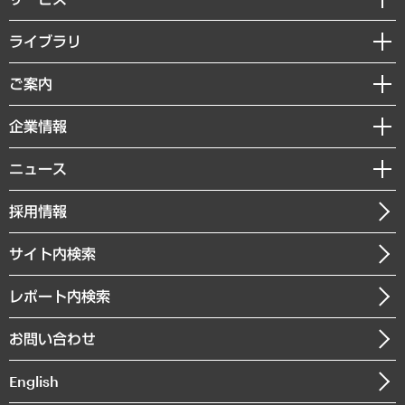
経営戦略
ライブラリ
組織・人事戦略
経済調査
ご案内
デジタルイノベーション
レポート
国際（グローバルビジネス・開発支援・国際戦略・グローバルヘルス）
セミナー・イベント情報
企業情報
コラム
サステナビリティ（環境・資源・エネルギー・ESG・人権）
MUFGビジネスセミナー
調査・研究報告書
私たちの想い
共生・ダイバーシティ
ニュース
受託案件情報
クローズアップ
社長メッセージ
GRC（ガバナンス・リスク・コンプライアンス）・防災（政策）
その他お申し込み
ニュースリリース
経営用語集
採用情報
会社概要
経済・産業・雇用・労働
調査協力のお願い
お知らせ
受託・受注実績（官公庁関連）
企業理念
医療・介護・福祉・教育・子ども
サイト内検索
メディア掲載・出演
役員一覧
自治体経営・官民協働
寄稿記事
沿革
レポート内検索
まちづくり・観光・交通・スポーツ・スマートシティ
書籍
組織図・本部部室紹介
自然資源・農林水産業・食料システム
お問い合わせ
インドネシア現地法人
決算公告
English
業績ハイライト