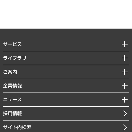
サービス
経営戦略
ライブラリ
組織・人事戦略
経済調査
ご案内
デジタルイノベーション
レポート
国際（グローバルビジネス・開発支援・国際戦略・グローバルヘルス）
セミナー・イベント情報
企業情報
コラム
サステナビリティ（環境・資源・エネルギー・ESG・人権）
MUFGビジネスセミナー
調査・研究報告書
私たちの想い
共生・ダイバーシティ
ニュース
受託案件情報
クローズアップ
社長メッセージ
GRC（ガバナンス・リスク・コンプライアンス）・防災（政策）
その他お申し込み
ニュースリリース
経営用語集
採用情報
会社概要
経済・産業・雇用・労働
調査協力のお願い
お知らせ
受託・受注実績（官公庁関連）
企業理念
医療・介護・福祉・教育・子ども
サイト内検索
メディア掲載・出演
役員一覧