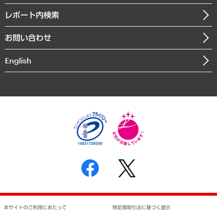
自治体経営・官民協働
寄稿記事
沿革
レポート内検索
まちづくり・観光・交通・スポーツ・スマートシティ
書籍
組織図・本部部室紹介
自然資源・農林水産業・食料システム
お問い合わせ
インドネシア現地法人
決算公告
English
業績ハイライト
アクセスマップ
個人情報保護方針
環境方針
サステナビリティ
特定商取引法に基づく表示
SNSアカウントコミュニティガイドライン
反社会的勢力に対する基本方針
個人情報の取り扱いについて
書面による個人情報の開示等の請求の手続きについて
本サイトのご利用にあたって
特定商取引法に基づく提示