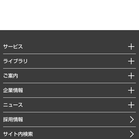
サービス
経営戦略
ライブラリ
組織・人事戦略
経済調査
ご案内
デジタルイノベーション
レポート
国際（グローバルビジネス・開発支援・国際戦略・グローバルヘルス）
セミナー・イベント情報
企業情報
コラム
サステナビリティ（環境・資源・エネルギー・ESG・人権）
MUFGビジネスセミナー
調査・研究報告書
私たちの想い
共生・ダイバーシティ
ニュース
受託案件情報
クローズアップ
社長メッセージ
GRC（ガバナンス・リスク・コンプライアンス）・防災（政策）
その他お申し込み
ニュースリリース
経営用語集
採用情報
会社概要
経済・産業・雇用・労働
調査協力のお願い
お知らせ
受託・受注実績（官公庁関連）
企業理念
医療・介護・福祉・教育・子ども
サイト内検索
メディア掲載・出演
役員一覧