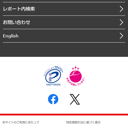
自治体経営・官民協働
寄稿記事
沿革
レポート内検索
まちづくり・観光・交通・スポーツ・スマートシティ
書籍
組織図・本部部室紹介
自然資源・農林水産業・食料システム
お問い合わせ
インドネシア現地法人
決算公告
English
業績ハイライト
アクセスマップ
個人情報保護方針
環境方針
サステナビリティ
特定商取引法に基づく表示
SNSアカウントコミュニティガイドライン
反社会的勢力に対する基本方針
個人情報の取り扱いについて
書面による個人情報の開示等の請求の手続きについて
本サイトのご利用にあたって
特定商取引法に基づく提示