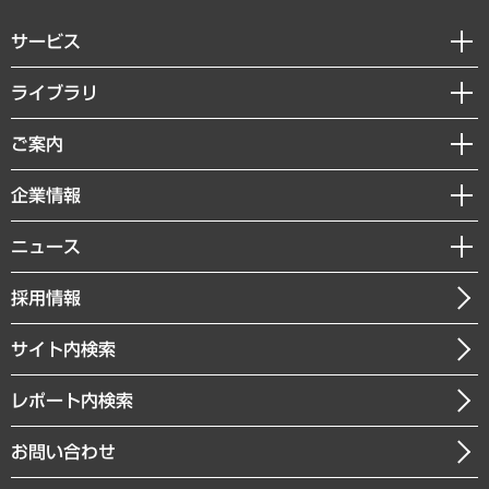
サービス
経営戦略
ライブラリ
組織・人事戦略
経済調査
ご案内
デジタルイノベーション
レポート
国際（グローバルビジネス・開発支援・国際戦略・グローバルヘルス）
セミナー・イベント情報
企業情報
コラム
サステナビリティ（環境・資源・エネルギー・ESG・人権）
MUFGビジネスセミナー
調査・研究報告書
私たちの想い
共生・ダイバーシティ
ニュース
受託案件情報
クローズアップ
社長メッセージ
GRC（ガバナンス・リスク・コンプライアンス）・防災（政策）
その他お申し込み
ニュースリリース
経営用語集
採用情報
会社概要
経済・産業・雇用・労働
調査協力のお願い
お知らせ
受託・受注実績（官公庁関連）
企業理念
医療・介護・福祉・教育・子ども
サイト内検索
メディア掲載・出演
役員一覧
自治体経営・官民協働
寄稿記事
沿革
レポート内検索
まちづくり・観光・交通・スポーツ・スマートシティ
書籍
組織図・本部部室紹介
自然資源・農林水産業・食料システム
お問い合わせ
インドネシア現地法人
決算公告