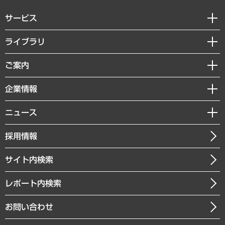
サービス
経営戦略
ライブラリ
組織・人事戦略
経済調査
ご案内
デジタルイノベーション
レポート
国際（グローバルビジネス・開発支援・国際戦略・グローバルヘルス）
セミナー・イベント情報
企業情報
コラム
サステナビリティ（環境・資源・エネルギー・ESG・人権）
MUFGビジネスセミナー
調査・研究報告書
私たちの想い
共生・ダイバーシティ
ニュース
受託案件情報
クローズアップ
社長メッセージ
GRC（ガバナンス・リスク・コンプライアンス）・防災（政策）
その他お申し込み
ニュースリリース
経営用語集
採用情報
会社概要
経済・産業・雇用・労働
調査協力のお願い
お知らせ
受託・受注実績（官公庁関連）
企業理念
医療・介護・福祉・教育・子ども
サイト内検索
メディア掲載・出演
役員一覧
自治体経営・官民協働
寄稿記事
沿革
レポート内検索
まちづくり・観光・交通・スポーツ・スマートシティ
書籍
組織図・本部部室紹介
自然資源・農林水産業・食料システム
お問い合わせ
インドネシア現地法人
決算公告