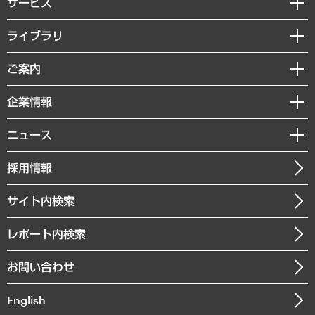
サービス
経営戦略
ライブラリ
組織・人事戦略
経済調査
ご案内
デジタルイノベーション
レポート
国際（グローバルビジネス・開発支援・国際戦略・グローバルヘルス）
セミナー・イベント情報
企業情報
コラム
サステナビリティ（環境・資源・エネルギー・ESG・人権）
MUFGビジネスセミナー
調査・研究報告書
私たちの想い
共生・ダイバーシティ
ニュース
受託案件情報
クローズアップ
社長メッセージ
GRC（ガバナンス・リスク・コンプライアンス）・防災（政策）
その他お申し込み
ニュースリリース
経営用語集
採用情報
会社概要
経済・産業・雇用・労働
調査協力のお願い
お知らせ
受託・受注実績（官公庁関連）
企業理念
医療・介護・福祉・教育・子ども
サイト内検索
メディア掲載・出演
役員一覧
自治体経営・官民協働
寄稿記事
沿革
レポート内検索
まちづくり・観光・交通・スポーツ・スマートシティ
書籍
組織図・本部部室紹介
自然資源・農林水産業・食料システム
お問い合わせ
インドネシア現地法人
決算公告
English
業績ハイライト