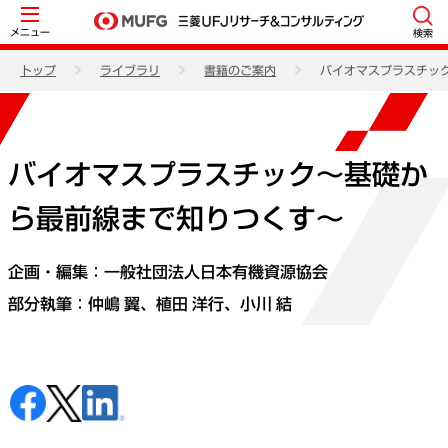
メニュー
検索
トップ
ライブラリ
書籍のご案内
バイオマスプラスチッ
バイオマスプラスチック～基礎か
ら最前線まで知りつくす～
企画・編集：一般社団法人日本有機資源協会
部分執筆：
仲嶋 翼
、
植田 洋行
、小川 結