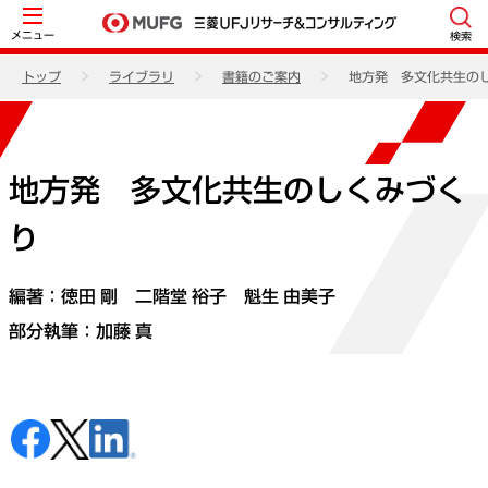
メニュー
検索
トップ
ライブラリ
書籍のご案内
地方発 多文化共生の
地方発 多文化共生のしくみづく
り
編著：徳田 剛 二階堂 裕子 魁生 由美子
部分執筆：
加藤 真