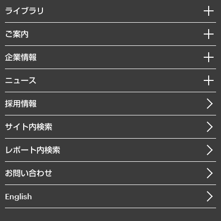
経営戦略
ライブラリ
組織・人事戦略
経済調査
ご案内
デジタルイノベーション
レポート
国際（グローバルビジネス・開発支援・国際戦略・グローバルヘルス）
セミナー・イベント情報
企業情報
コラム
サステナビリティ（環境・資源・エネルギー・ESG・人権）
MUFGビジネスセミナー
調査・研究報告書
私たちの想い
共生・ダイバーシティ
ニュース
受託案件情報
クローズアップ
社長メッセージ
GRC（ガバナンス・リスク・コンプライアンス）・防災（政策）
その他お申し込み
ニュースリリース
経営用語集
採用情報
会社概要
経済・産業・雇用・労働
調査協力のお願い
お知らせ
受託・受注実績（官公庁関連）
企業理念
医療・介護・福祉・教育・子ども
サイト内検索
メディア掲載・出演
役員一覧
自治体経営・官民協働
寄稿記事
沿革
レポート内検索
まちづくり・観光・交通・スポーツ・スマートシティ
書籍
組織図・本部部室紹介
自然資源・農林水産業・食料システム
お問い合わせ
インドネシア現地法人
決算公告
English
業績ハイライト
アクセスマップ