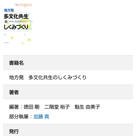
書籍名
地方発 多文化共生のしくみづくり
著者
編著：徳田 剛 二階堂 裕子 魁生 由美子
部分執筆：
加藤 真
発行