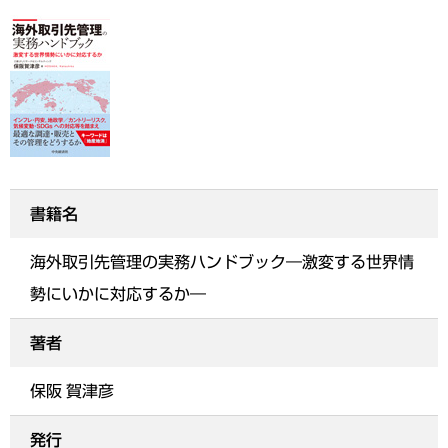
書籍名
海外取引先管理の実務ハンドブック―激変する世界情
勢にいかに対応するか―
著者
保阪 賀津彦
発行