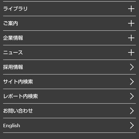
経営戦略
ライブラリ
組織・人事戦略
経済調査
ご案内
デジタルイノベーション
レポート
国際（グローバルビジネス・開発支援・国際戦略・グローバルヘルス）
セミナー・イベント情報
企業情報
コラム
サステナビリティ（環境・資源・エネルギー・ESG・人権）
MUFGビジネスセミナー
調査・研究報告書
私たちの想い
共生・ダイバーシティ
ニュース
受託案件情報
クローズアップ
社長メッセージ
GRC（ガバナンス・リスク・コンプライアンス）・防災（政策）
その他お申し込み
ニュースリリース
経営用語集
採用情報
会社概要
経済・産業・雇用・労働
調査協力のお願い
お知らせ
受託・受注実績（官公庁関連）
企業理念
医療・介護・福祉・教育・子ども
サイト内検索
メディア掲載・出演
役員一覧
自治体経営・官民協働
寄稿記事
沿革
レポート内検索
まちづくり・観光・交通・スポーツ・スマートシティ
書籍
組織図・本部部室紹介
自然資源・農林水産業・食料システム
お問い合わせ
インドネシア現地法人
決算公告
English
業績ハイライト