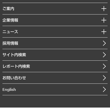
組織・人事戦略
経済調査
ご案内
デジタルイノベーション
レポート
国際（グローバルビジネス・開発支援・国際戦略・グローバルヘルス）
セミナー・イベント情報
企業情報
コラム
サステナビリティ（環境・資源・エネルギー・ESG・人権）
MUFGビジネスセミナー
調査・研究報告書
私たちの想い
共生・ダイバーシティ
ニュース
受託案件情報
クローズアップ
社長メッセージ
GRC（ガバナンス・リスク・コンプライアンス）・防災（政策）
その他お申し込み
ニュースリリース
経営用語集
採用情報
会社概要
経済・産業・雇用・労働
調査協力のお願い
お知らせ
受託・受注実績（官公庁関連）
企業理念
医療・介護・福祉・教育・子ども
サイト内検索
メディア掲載・出演
役員一覧
自治体経営・官民協働
寄稿記事
沿革
レポート内検索
まちづくり・観光・交通・スポーツ・スマートシティ
書籍
組織図・本部部室紹介
自然資源・農林水産業・食料システム
お問い合わせ
インドネシア現地法人
決算公告
English
業績ハイライト
アクセスマップ
個人情報保護方針