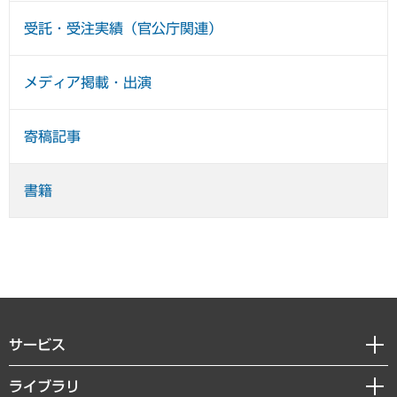
受託・受注実績（官公庁関連）
メディア掲載・出演
寄稿記事
書籍
サービス
経営戦略
ライブラリ