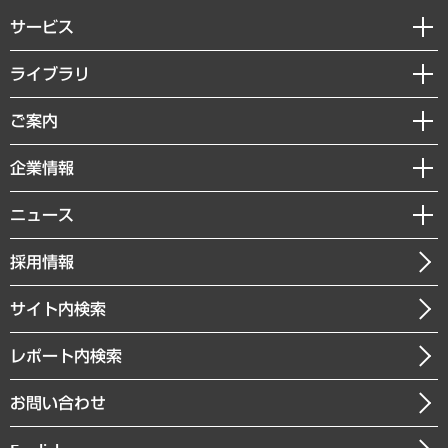
サービス
経営戦略
ライブラリ
組織・人事戦略
経済調査
ご案内
デジタルイノベーション
レポート
国際（グローバルビジネス・開発支援・国際戦略・グローバルヘルス）
セミナー・イベント情報
企業情報
コラム
サステナビリティ（環境・資源・エネルギー・ESG・人権）
MUFGビジネスセミナー
調査・研究報告書
私たちの想い
共生・ダイバーシティ
ニュース
受託案件情報
クローズアップ
社長メッセージ
GRC（ガバナンス・リスク・コンプライアンス）・防災（政策）
その他お申し込み
ニュースリリース
経営用語集
採用情報
会社概要
経済・産業・雇用・労働
調査協力のお願い
お知らせ
受託・受注実績（官公庁関連）
企業理念
医療・介護・福祉・教育・子ども
サイト内検索
メディア掲載・出演
役員一覧
自治体経営・官民協働
寄稿記事
沿革
レポート内検索
まちづくり・観光・交通・スポーツ・スマートシティ
書籍
組織図・本部部室紹介
自然資源・農林水産業・食料システム
お問い合わせ
インドネシア現地法人
決算公告