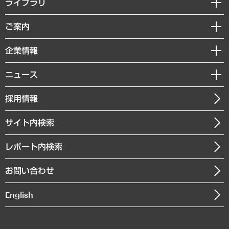
ライブラリ
組織・人事戦略
経済調査
ご案内
デジタルイノベーション
レポート
国際（グローバルビジネス・開発支援・国際戦略・グローバルヘルス）
セミナー・イベント情報
企業情報
コラム
サステナビリティ（環境・資源・エネルギー・ESG・人権）
MUFGビジネスセミナー
調査・研究報告書
私たちの想い
共生・ダイバーシティ
ニュース
受託案件情報
クローズアップ
社長メッセージ
GRC（ガバナンス・リスク・コンプライアンス）・防災（政策）
その他お申し込み
ニュースリリース
経営用語集
採用情報
会社概要
経済・産業・雇用・労働
調査協力のお願い
お知らせ
受託・受注実績（官公庁関連）
企業理念
医療・介護・福祉・教育・子ども
サイト内検索
メディア掲載・出演
役員一覧
自治体経営・官民協働
寄稿記事
沿革
レポート内検索
まちづくり・観光・交通・スポーツ・スマートシティ
書籍
組織図・本部部室紹介
自然資源・農林水産業・食料システム
お問い合わせ
インドネシア現地法人
決算公告
English
業績ハイライト
アクセスマップ