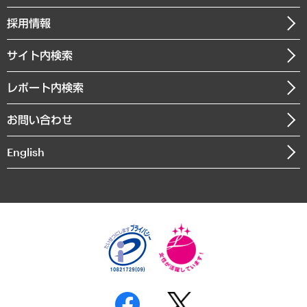
クローズアップ
社長メッセージ
GRC（ガバナンス・リスク・コンプライアンス）・防災（政策）
その他お申し込み
ニュースリリース
経営用語集
採用情報
会社概要
経済・産業・雇用・労働
調査協力のお願い
お知らせ
受託・受注実績（官公庁関連）
企業理念
医療・介護・福祉・教育・子ども
サイト内検索
メディア掲載・出演
役員一覧
自治体経営・官民協働
寄稿記事
沿革
レポート内検索
まちづくり・観光・交通・スポーツ・スマートシティ
書籍
組織図・本部部室紹介
自然資源・農林水産業・食料システム
お問い合わせ
インドネシア現地法人
決算公告
English
業績ハイライト
アクセスマップ
個人情報保護方針
環境方針
サステナビリティ
特定商取引法に基づく表示
SNSアカウントコミュニティガイドライン
反社会的勢力に対する基本方針