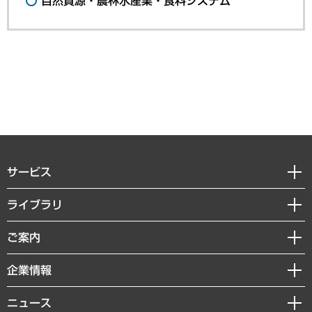
自然資源・農林水産業・食料システム
サービス
経営戦略
ライブラリ
組織・人事戦略
経済調査
ご案内
デジタルイノベーション
レポート
国際（グローバルビジネス・開発支援・国際戦略・グローバルヘルス）
セミナー・イベント情報
企業情報
コラム
サステナビリティ（環境・資源・エネルギー・ESG・人権）
MUFGビジネスセミナー
調査・研究報告書
私たちの想い
共生・ダイバーシティ
ニュース
受託案件情報