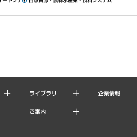
マートシティ
自然資源・農林水産業・食料システム
ライブラリ
企業情報
経済調査
私たちの想い
ご案内
レポート
社長メッセージ
セミナー・イベント情報
コラム
会社概要
MUFGビジネスセミナー
ヘルス）
調査・研究報告書
企業理念