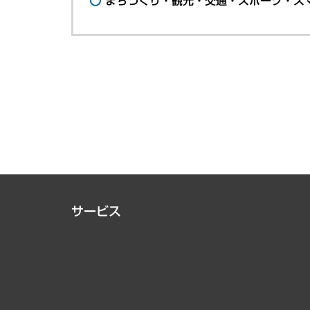
まちづくり・観光・交通・スポーツ・ス
サービス
経営戦略
組織・人事戦略
デジタルイノベーション
国際（グローバルビジネス・開発支援・国際戦略・グローバル