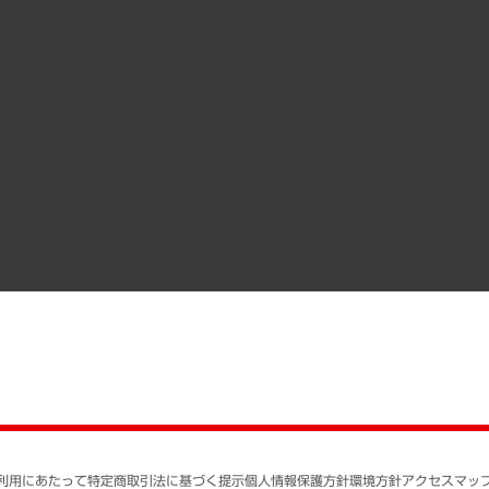
受託案件情報
クローズアップ
役員一覧
その他お申し込み
経営用語集
沿革
調査協力のお願い
）
受託・受注実績（官公庁関連）
組織図・本部部室紹介
メディア掲載・出演
インドネシア現地法人
寄稿記事
決算公告
書籍
業績ハイライト
アクセスマップ
個人情報保護方針
環境方針
サステナビリティ
特定商取引法に基づく
SNSアカウントコミュ
反社会的勢力に対する
利用にあたって
特定商取引法に基づく提示
個人情報保護方針
環境方針
アクセスマッ