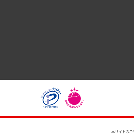
サステナビリティ（環境・資源・エネルギー・ESG・人権）
共生・ダイバーシティ
GRC（ガバナンス・リスク・コンプライアンス）・防災（政策
経済・産業・雇用・労働
医療・介護・福祉・教育・子ども
自治体経営・官民協働
まちづくり・観光・交通・スポーツ・スマートシティ
自然資源・農林水産業・食料システム
本サイトのご