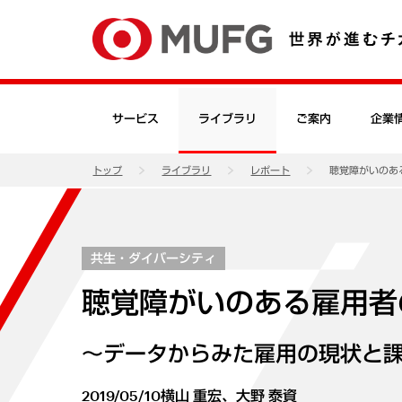
サービス
ライブラリ
ご案内
企業
トップ
ライブラリ
レポート
聴覚障がいのあ
共生・ダイバーシティ
聴覚障がいのある雇用者
～データからみた雇用の現状と
2019/05/10
横山 重宏、大野 泰資