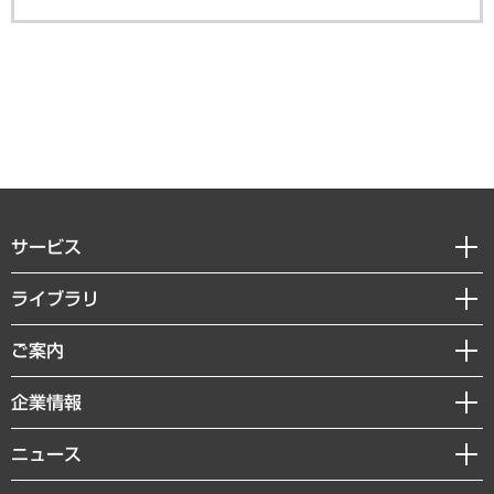
サービス
経営戦略
ライブラリ
組織・人事戦略
経済調査
ご案内
デジタルイノベーション
レポート
国際（グローバルビジネス・開発支援・国際戦略・グローバルヘルス）
セミナー・イベント情報
企業情報
コラム
サステナビリティ（環境・資源・エネルギー・ESG・人権）
MUFGビジネスセミナー
調査・研究報告書
私たちの想い
共生・ダイバーシティ
ニュース
受託案件情報
クローズアップ
社長メッセージ
GRC（ガバナンス・リスク・コンプライアンス）・防災（政策）
その他お申し込み