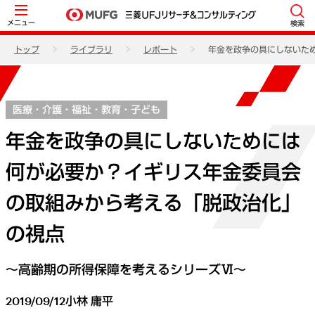
メニュー
検索
トップ
ライブラリ
レポート
年金を政争の具にしないた
医療・介護・福祉・教育・子ども
年金を政争の具にしないためには
何が必要か？イギリス年金委員会
の取組みから考える「脱政治化」
の視点
～高齢期の所得保障を考えるシリーズⅥ～
2019/09/12
小林 庸平