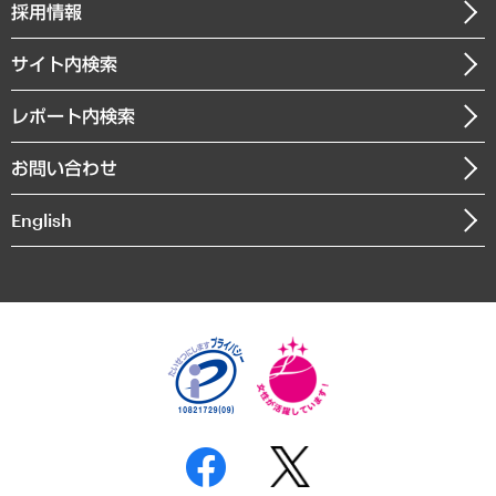
ニュースリリース
経営用語集
採用情報
会社概要
経済・産業・雇用・労働
調査協力のお願い
お知らせ
受託・受注実績（官公庁関連）
企業理念
医療・介護・福祉・教育・子ども
サイト内検索
メディア掲載・出演
役員一覧
自治体経営・官民協働
寄稿記事
沿革
レポート内検索
まちづくり・観光・交通・スポーツ・スマートシティ
書籍
組織図・本部部室紹介
自然資源・農林水産業・食料システム
お問い合わせ
インドネシア現地法人
決算公告
English
業績ハイライト
アクセスマップ
個人情報保護方針
環境方針
サステナビリティ
特定商取引法に基づく表示
SNSアカウントコミュニティガイドライン
反社会的勢力に対する基本方針
個人情報の取り扱いについて