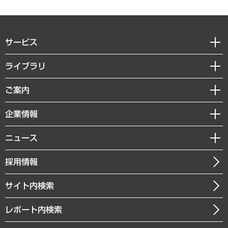
サービス
経営戦略
ライブラリ
組織・人事戦略
経済調査
ご案内
デジタルイノベーション
レポート
国際（グローバルビジネス・開発支援・国際戦略・グローバルヘルス）
セミナー・イベント情報
企業情報
コラム
サステナビリティ（環境・資源・エネルギー・ESG・人権）
MUFGビジネスセミナー
調査・研究報告書
私たちの想い
共生・ダイバーシティ
ニュース
受託案件情報
クローズアップ
社長メッセージ
GRC（ガバナンス・リスク・コンプライアンス）・防災（政策）
その他お申し込み
ニュースリリース
経営用語集
採用情報
会社概要
経済・産業・雇用・労働
調査協力のお願い
お知らせ
受託・受注実績（官公庁関連）
企業理念
医療・介護・福祉・教育・子ども
サイト内検索
メディア掲載・出演
役員一覧
自治体経営・官民協働
寄稿記事
沿革
レポート内検索
まちづくり・観光・交通・スポーツ・スマートシティ
書籍
組織図・本部部室紹介
自然資源・農林水産業・食料システム