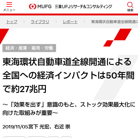
メニュー
検索
トップ
ライブラリ
レポート
東海環状自動車道全線開通に
経済・産業・雇用・労働
東海環状自動車道全線開通による
全国への経済インパクトは50年間
で約27兆円
～「効果を出す」意識のもと、ストック効果最大化に
向けた取組みが重要～
2019/11/05
宮下 光宏、右近 崇