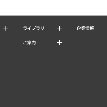
ライブラリ
企業情報
経済調査
私たちの想い
ご案内
レポート
社長メッセージ
セミナー・イベント情報
コラム
会社概要
MUFGビジネスセミナー
ヘルス）
調査・研究報告書
企業理念
受託案件情報
クローズアップ
役員一覧
その他お申し込み
経営用語集
沿革
調査協力のお願い
）
受託・受注実績（官公庁関連）
組織図・本部部室紹介
メディア掲載・出演
インドネシア現地法人
寄稿記事
決算公告