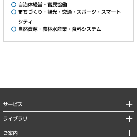
自治体経営・官民協働
まちづくり・観光・交通・スポーツ・スマート
シティ
自然資源・農林水産業・食料システム
サービス
経営戦略
ライブラリ
組織・人事戦略
経済調査
ご案内
デジタルイノベーション