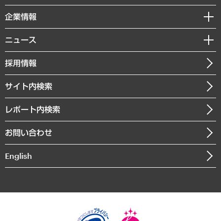
レポート
国際（グローバルビジネス・開発支援・国際戦略・グローバルヘルス）
セミナー・イベント情報
企業情報
コラム
サステナビリティ（環境・資源・エネルギー・ESG・人権）
MUFGビジネスセミナー
調査・研究報告書
私たちの想い
共生・ダイバーシティ
ニュース
受託案件情報
クローズアップ
社長メッセージ
GRC（ガバナンス・リスク・コンプライアンス）・防災（政策）
その他お申し込み
ニュースリリース
経営用語集
採用情報
会社概要
経済・産業・雇用・労働
調査協力のお願い
お知らせ
受託・受注実績（官公庁関連）
企業理念
医療・介護・福祉・教育・子ども
サイト内検索
メディア掲載・出演
役員一覧
自治体経営・官民協働
寄稿記事
沿革
レポート内検索
まちづくり・観光・交通・スポーツ・スマートシティ
書籍
組織図・本部部室紹介
自然資源・農林水産業・食料システム
お問い合わせ
インドネシア現地法人
決算公告
English
業績ハイライト
アクセスマップ
個人情報保護方針
環境方針
サステナビリティ