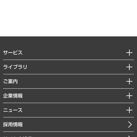
サービス
経営戦略
ライブラリ
組織・人事戦略
経済調査
ご案内
デジタルイノベーション
レポート
国際（グローバルビジネス・開発支援・国際戦略・グローバルヘルス）
セミナー・イベント情報
企業情報
コラム
サステナビリティ（環境・資源・エネルギー・ESG・人権）
MUFGビジネスセミナー
調査・研究報告書
私たちの想い
共生・ダイバーシティ
ニュース
受託案件情報
クローズアップ
社長メッセージ
GRC（ガバナンス・リスク・コンプライアンス）・防災（政策）
その他お申し込み
ニュースリリース
経営用語集
採用情報
会社概要
経済・産業・雇用・労働
調査協力のお願い
お知らせ
受託・受注実績（官公庁関連）
企業理念
医療・介護・福祉・教育・子ども