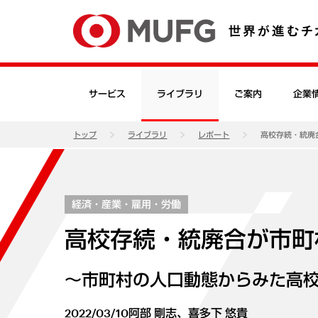
サービス
ライブラリ
ご案内
企業
トップ
ライブラリ
レポート
高校存続・統廃
経済・産業・雇用・労働
高校存続・統廃合が市町
～市町村の人口動態からみた高
2022/03/10
阿部 剛志、喜多下 悠貴