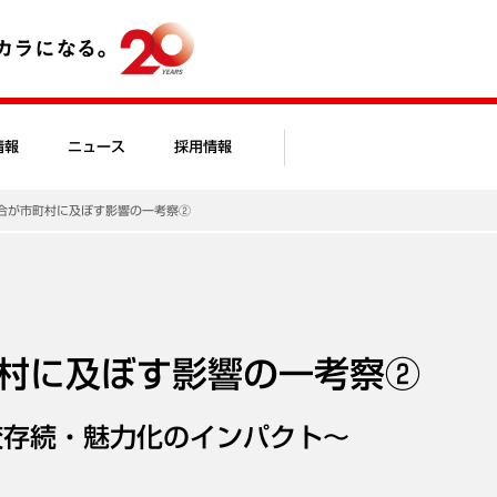
情報
ニュース
採用情報
合が市町村に及ぼす影響の一考察②
村に及ぼす影響の一考察②
校存続・魅力化のインパクト～