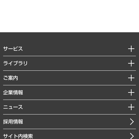
サービス
経営戦略
ライブラリ
組織・人事戦略
経済調査
ご案内
デジタルイノベーション
レポート
国際（グローバルビジネス・開発支援・国際戦略・グローバルヘルス）
セミナー・イベント情報
企業情報
コラム
サステナビリティ（環境・資源・エネルギー・ESG・人権）
MUFGビジネスセミナー
調査・研究報告書
私たちの想い
共生・ダイバーシティ
ニュース
受託案件情報
クローズアップ
社長メッセージ
GRC（ガバナンス・リスク・コンプライアンス）・防災（政策）
その他お申し込み
ニュースリリース
経営用語集
採用情報
会社概要
経済・産業・雇用・労働
調査協力のお願い
お知らせ
受託・受注実績（官公庁関連）
企業理念
医療・介護・福祉・教育・子ども
サイト内検索
メディア掲載・出演