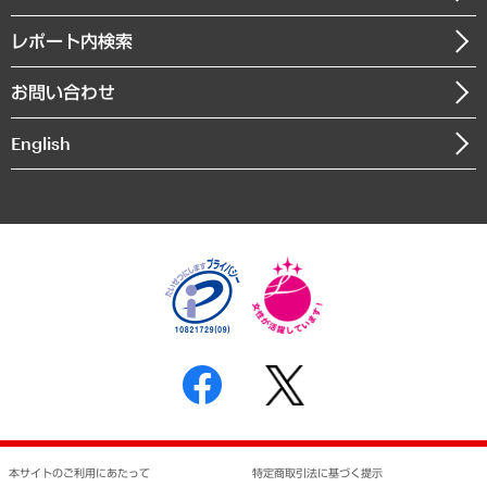
役員一覧
自治体経営・官民協働
寄稿記事
沿革
レポート内検索
まちづくり・観光・交通・スポーツ・スマートシティ
書籍
組織図・本部部室紹介
自然資源・農林水産業・食料システム
お問い合わせ
インドネシア現地法人
決算公告
English
業績ハイライト
アクセスマップ
個人情報保護方針
環境方針
サステナビリティ
特定商取引法に基づく表示
SNSアカウントコミュニティガイドライン
反社会的勢力に対する基本方針
個人情報の取り扱いについて
書面による個人情報の開示等の請求の手続きについて
本サイトのご利用にあたって
特定商取引法に基づく提示