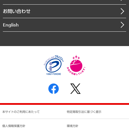
書籍
組織図・本部部室紹介
自然資源・農林水産業・食料システム
お問い合わせ
インドネシア現地法人
決算公告
English
業績ハイライト
アクセスマップ
個人情報保護方針
環境方針
サステナビリティ
特定商取引法に基づく表示
SNSアカウントコミュニティガイドライン
反社会的勢力に対する基本方針
個人情報の取り扱いについて
書面による個人情報の開示等の請求の手続きについて
本サイトのご利用にあたって
特定商取引法に基づく提示
個人情報保護方針
環境方針