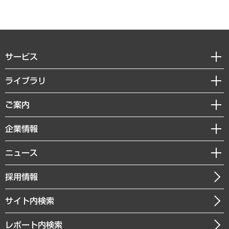
サービス
経営戦略
ライブラリ
組織・人事戦略
経済調査
ご案内
デジタルイノベーション
レポート
国際（グローバルビジネス・開発支援・国際戦略・グローバルヘルス）
セミナー・イベント情報
企業情報
コラム
サステナビリティ（環境・資源・エネルギー・ESG・人権）
MUFGビジネスセミナー
調査・研究報告書
私たちの想い
共生・ダイバーシティ
ニュース
受託案件情報
クローズアップ
社長メッセージ
GRC（ガバナンス・リスク・コンプライアンス）・防災（政策）
その他お申し込み
ニュースリリース
経営用語集
採用情報
会社概要
経済・産業・雇用・労働
調査協力のお願い
お知らせ
受託・受注実績（官公庁関連）
企業理念
医療・介護・福祉・教育・子ども
サイト内検索
メディア掲載・出演
役員一覧
自治体経営・官民協働
寄稿記事
沿革
レポート内検索
まちづくり・観光・交通・スポーツ・スマートシティ