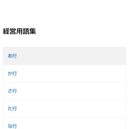
経営用語集
あ行
か行
さ行
た行
な行