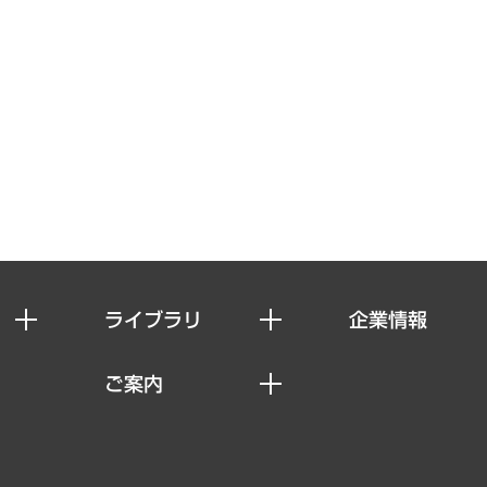
ライブラリ
企業情報
経済調査
私たちの想い
ご案内
レポート
社長メッセージ
セミナー・イベント情報
コラム
会社概要
MUFGビジネスセミナー
ヘルス）
調査・研究報告書
企業理念