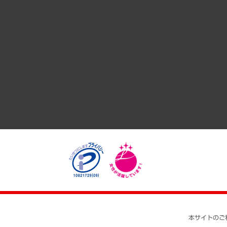
サステナビリティ（環境・資源・エネルギー・ESG・人権）
共生・ダイバーシティ
GRC（ガバナンス・リスク・コンプライアンス）・防災（政策
経済・産業・雇用・労働
医療・介護・福祉・教育・子ども
自治体経営・官民協働
まちづくり・観光・交通・スポーツ・スマートシティ
自然資源・農林水産業・食料システム
本サイトのご