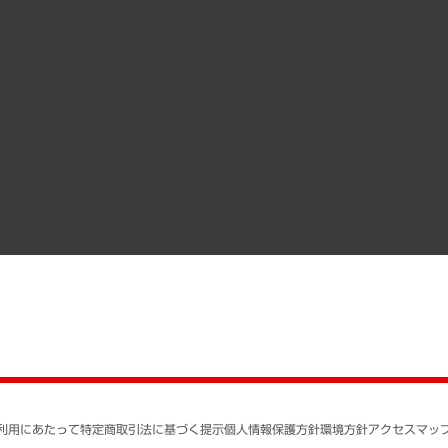
受託案件情報
クローズアップ
役員一覧
その他お申し込み
経営用語集
沿革
調査協力のお願い
）
受託・受注実績（官公庁関連）
組織図・本部部室紹介
メディア掲載・出演
インドネシア現地法人
寄稿記事
決算公告
書籍
業績ハイライト
アクセスマップ
個人情報保護方針
環境方針
サステナビリティ
特定商取引法に基づく
SNSアカウントコミュ
反社会的勢力に対する
利用にあたって
特定商取引法に基づく提示
個人情報保護方針
環境方針
アクセスマッ
個人情報の取り扱いに