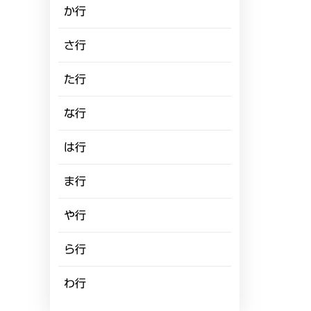
か行
さ行
た行
な行
は行
ま行
や行
ら行
わ行