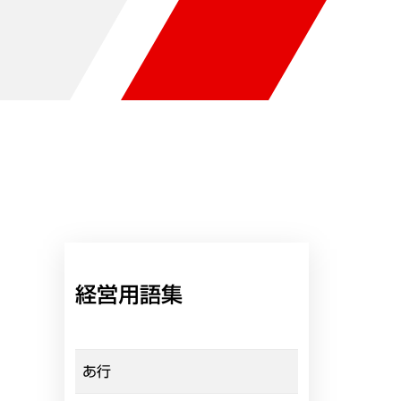
経営用語集
あ行