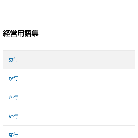
経営用語集
あ行
か行
さ行
た行
な行