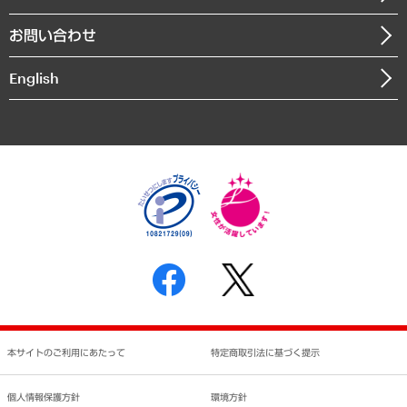
書籍
組織図・本部部室紹介
自然資源・農林水産業・食料システム
お問い合わせ
インドネシア現地法人
決算公告
English
業績ハイライト
アクセスマップ
個人情報保護方針
環境方針
サステナビリティ
特定商取引法に基づく表示
SNSアカウントコミュニティガイドライン
反社会的勢力に対する基本方針
個人情報の取り扱いについて
書面による個人情報の開示等の請求の手続きについて
本サイトのご利用にあたって
特定商取引法に基づく提示
個人情報保護方針
環境方針