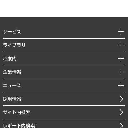
サービス
経営戦略
ライブラリ
組織・人事戦略
経済調査
ご案内
デジタルイノベーション
レポート
国際（グローバルビジネス・開発支援・国際戦略・グローバルヘルス）
セミナー・イベント情報
企業情報
コラム
サステナビリティ（環境・資源・エネルギー・ESG・人権）
MUFGビジネスセミナー
調査・研究報告書
私たちの想い
共生・ダイバーシティ
ニュース
受託案件情報
クローズアップ
社長メッセージ
GRC（ガバナンス・リスク・コンプライアンス）・防災（政策）
その他お申し込み
ニュースリリース
経営用語集
採用情報
会社概要
経済・産業・雇用・労働
調査協力のお願い
お知らせ
受託・受注実績（官公庁関連）
企業理念
医療・介護・福祉・教育・子ども
サイト内検索
メディア掲載・出演
役員一覧
自治体経営・官民協働
寄稿記事
沿革
レポート内検索
まちづくり・観光・交通・スポーツ・スマートシティ