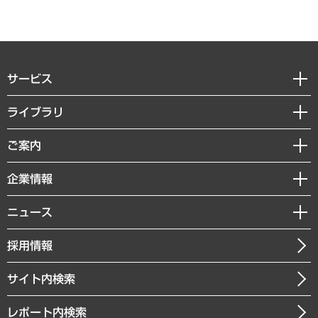
サービス
経営戦略
ライブラリ
組織・人事戦略
経済調査
ご案内
デジタルイノベーション
レポート
国際（グローバルビジネス・開発支援・国際戦略・グローバルヘルス）
セミナー・イベント情報
企業情報
コラム
サステナビリティ（環境・資源・エネルギー・ESG・人権）
MUFGビジネスセミナー
調査・研究報告書
私たちの想い
共生・ダイバーシティ
ニュース
受託案件情報
クローズアップ
社長メッセージ
GRC（ガバナンス・リスク・コンプライアンス）・防災（政策）
その他お申し込み
ニュースリリース
経営用語集
採用情報
会社概要
経済・産業・雇用・労働
調査協力のお願い
お知らせ
受託・受注実績（官公庁関連）
企業理念
医療・介護・福祉・教育・子ども
サイト内検索
メディア掲載・出演
役員一覧
自治体経営・官民協働
寄稿記事
沿革
レポート内検索
まちづくり・観光・交通・スポーツ・スマートシティ