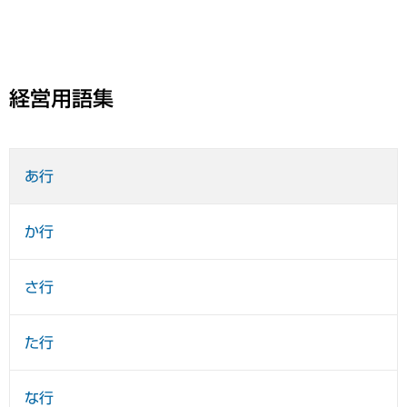
経営用語集
あ行
か行
さ行
た行
な行