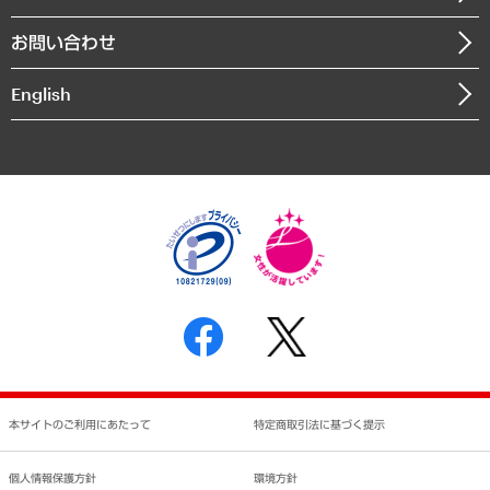
書籍
組織図・本部部室紹介
自然資源・農林水産業・食料システム
お問い合わせ
インドネシア現地法人
決算公告
English
業績ハイライト
アクセスマップ
個人情報保護方針
環境方針
サステナビリティ
特定商取引法に基づく表示
SNSアカウントコミュニティガイドライン
反社会的勢力に対する基本方針
個人情報の取り扱いについて
書面による個人情報の開示等の請求の手続きについて
本サイトのご利用にあたって
特定商取引法に基づく提示
個人情報保護方針
環境方針