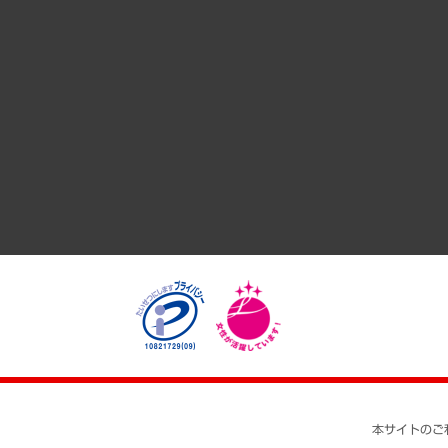
サステナビリティ（環境・資源・エネルギー・ESG・人権）
共生・ダイバーシティ
GRC（ガバナンス・リスク・コンプライアンス）・防災（政策
経済・産業・雇用・労働
医療・介護・福祉・教育・子ども
自治体経営・官民協働
まちづくり・観光・交通・スポーツ・スマートシティ
自然資源・農林水産業・食料システム
本サイトのご