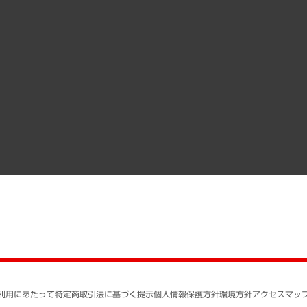
受託案件情報
クローズアップ
役員一覧
その他お申し込み
経営用語集
沿革
調査協力のお願い
）
受託・受注実績（官公庁関連）
組織図・本部部室紹介
メディア掲載・出演
インドネシア現地法人
寄稿記事
決算公告
書籍
業績ハイライト
アクセスマップ
個人情報保護方針
環境方針
サステナビリティ
特定商取引法に基づく
SNSアカウントコミュ
反社会的勢力に対する
利用にあたって
特定商取引法に基づく提示
個人情報保護方針
環境方針
アクセスマッ
個人情報の取り扱いに