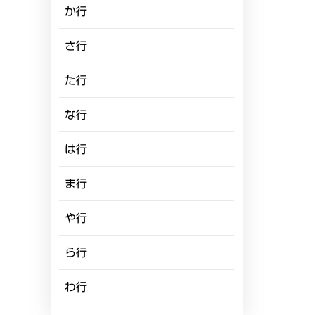
か行
さ行
た行
な行
は行
ま行
や行
ら行
わ行