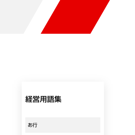
経営用語集
あ行