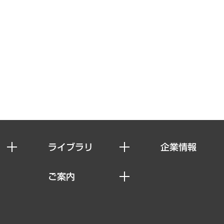
ライブラリ
企業情報
経済調査
私たちの想い
ご案内
レポート
社長メッセージ
セミナー・イベント情報
コラム
会社概要
MUFGビジネスセミナー
ヘルス）
調査・研究報告書
企業理念