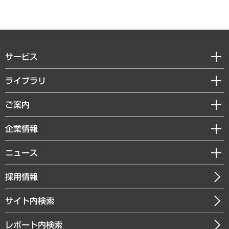
サービス
経営戦略
ライブラリ
組織・人事戦略
経済調査
ご案内
デジタルイノベーション
レポート
国際（グローバルビジネス・開発支援・国際戦略・グローバルヘルス）
セミナー・イベント情報
企業情報
コラム
サステナビリティ（環境・資源・エネルギー・ESG・人権）
MUFGビジネスセミナー
調査・研究報告書
私たちの想い
共生・ダイバーシティ
ニュース
受託案件情報
クローズアップ
社長メッセージ
GRC（ガバナンス・リスク・コンプライアンス）・防災（政策）
その他お申し込み
ニュースリリース
経営用語集
採用情報
会社概要
経済・産業・雇用・労働
調査協力のお願い
お知らせ
受託・受注実績（官公庁関連）
企業理念
医療・介護・福祉・教育・子ども
サイト内検索
メディア掲載・出演
役員一覧
自治体経営・官民協働
寄稿記事
沿革
レポート内検索
まちづくり・観光・交通・スポーツ・スマートシティ