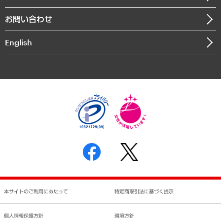
書籍
組織図・本部部室紹介
自然資源・農林水産業・食料システム
お問い合わせ
インドネシア現地法人
決算公告
English
業績ハイライト
アクセスマップ
個人情報保護方針
環境方針
サステナビリティ
特定商取引法に基づく表示
SNSアカウントコミュニティガイドライン
反社会的勢力に対する基本方針
個人情報の取り扱いについて
書面による個人情報の開示等の請求の手続きについて
本サイトのご利用にあたって
特定商取引法に基づく提示
個人情報保護方針
環境方針