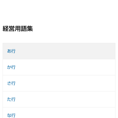
経営用語集
あ行
か行
さ行
た行
な行