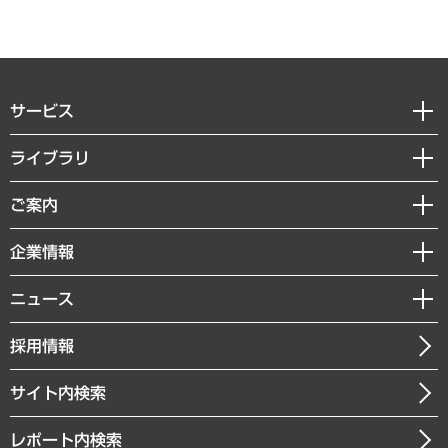
サービス
経営戦略
ライブラリ
組織・人事戦略
経済調査
ご案内
デジタルイノベーション
レポート
国際（グローバルビジネス・開発支援・国際戦略・グローバルヘルス）
セミナー・イベント情報
企業情報
コラム
サステナビリティ（環境・資源・エネルギー・ESG・人権）
MUFGビジネスセミナー
調査・研究報告書
私たちの想い
共生・ダイバーシティ
ニュース
受託案件情報
クローズアップ
社長メッセージ
GRC（ガバナンス・リスク・コンプライアンス）・防災（政策）
その他お申し込み
ニュースリリース
経営用語集
採用情報
会社概要
経済・産業・雇用・労働
調査協力のお願い
お知らせ
受託・受注実績（官公庁関連）
企業理念
医療・介護・福祉・教育・子ども
サイト内検索
メディア掲載・出演
役員一覧
自治体経営・官民協働
寄稿記事
沿革
レポート内検索
まちづくり・観光・交通・スポーツ・スマートシティ