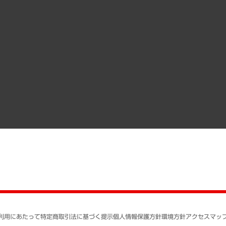
受託案件情報
クローズアップ
役員一覧
その他お申し込み
経営用語集
沿革
調査協力のお願い
）
受託・受注実績（官公庁関連）
組織図・本部部室紹介
メディア掲載・出演
インドネシア現地法人
寄稿記事
決算公告
書籍
業績ハイライト
アクセスマップ
個人情報保護方針
環境方針
サステナビリティ
特定商取引法に基づく
SNSアカウントコミュ
反社会的勢力に対する
利用にあたって
特定商取引法に基づく提示
個人情報保護方針
環境方針
アクセスマッ
個人情報の取り扱いに