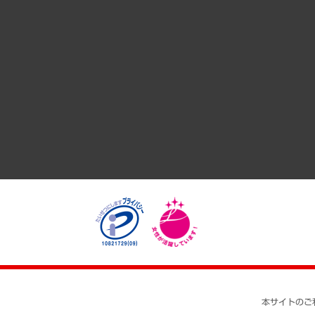
サステナビリティ（環境・資源・エネルギー・ESG・人権）
共生・ダイバーシティ
GRC（ガバナンス・リスク・コンプライアンス）・防災（政策
経済・産業・雇用・労働
医療・介護・福祉・教育・子ども
自治体経営・官民協働
まちづくり・観光・交通・スポーツ・スマートシティ
自然資源・農林水産業・食料システム
本サイトのご