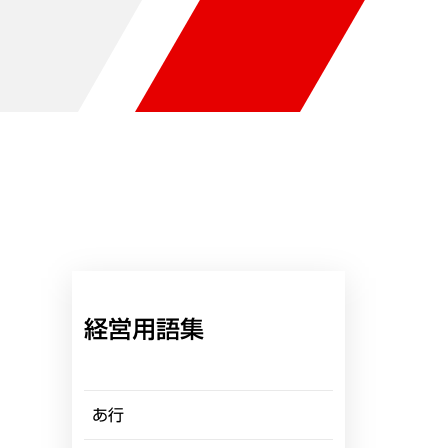
経営用語集
あ行