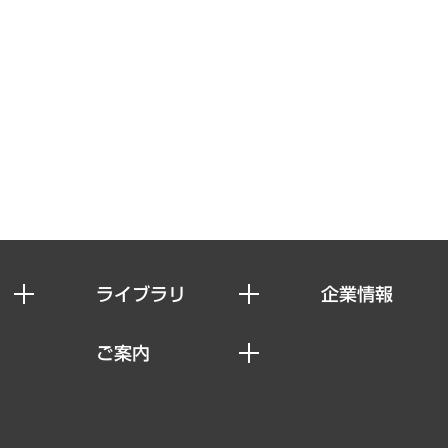
ライブラリ
企業情報
経済調査
私たちの想い
ご案内
レポート
社長メッセージ
セミナー・イベント情報
コラム
会社概要
MUFGビジネスセミナー
ヘルス）
調査・研究報告書
企業理念