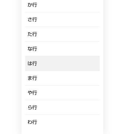
か行
さ行
た行
な行
は行
ま行
や行
ら行
わ行