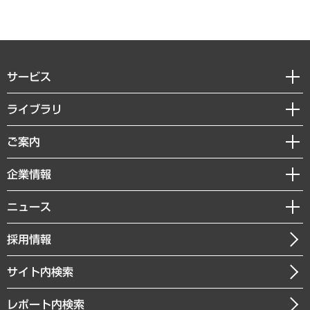
サービス
経営戦略
ライブラリ
組織・人事戦略
経済調査
ご案内
デジタルイノベーション
レポート
国際（グローバルビジネス・開発支援・国際戦略・グローバルヘルス）
セミナー・イベント情報
企業情報
コラム
サステナビリティ（環境・資源・エネルギー・ESG・人権）
MUFGビジネスセミナー
調査・研究報告書
私たちの想い
共生・ダイバーシティ
ニュース
受託案件情報
クローズアップ
社長メッセージ
GRC（ガバナンス・リスク・コンプライアンス）・防災（政策）
その他お申し込み
ニュースリリース
経営用語集
採用情報
会社概要
経済・産業・雇用・労働
調査協力のお願い
お知らせ
受託・受注実績（官公庁関連）
企業理念
医療・介護・福祉・教育・子ども
サイト内検索
メディア掲載・出演
役員一覧
自治体経営・官民協働
寄稿記事
沿革
レポート内検索
まちづくり・観光・交通・スポーツ・スマートシティ