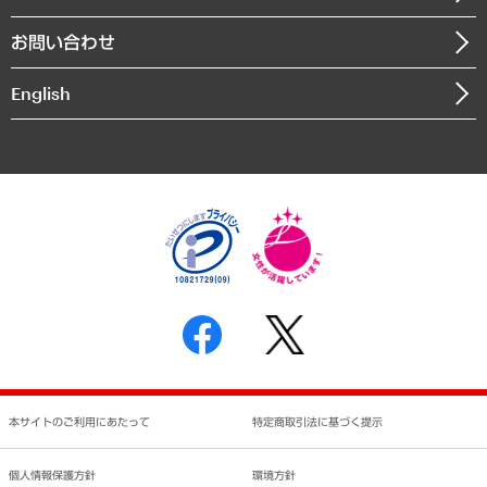
書籍
組織図・本部部室紹介
自然資源・農林水産業・食料システム
お問い合わせ
インドネシア現地法人
決算公告
English
業績ハイライト
アクセスマップ
個人情報保護方針
環境方針
サステナビリティ
特定商取引法に基づく表示
SNSアカウントコミュニティガイドライン
反社会的勢力に対する基本方針
個人情報の取り扱いについて
書面による個人情報の開示等の請求の手続きについて
本サイトのご利用にあたって
特定商取引法に基づく提示
個人情報保護方針
環境方針