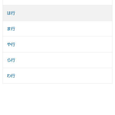
は行
ま行
や行
ら行
わ行