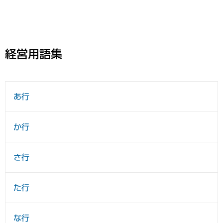
経営用語集
あ行
か行
さ行
た行
な行