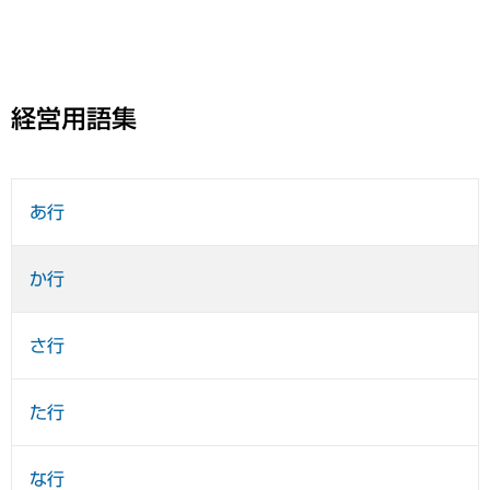
経営用語集
あ行
か行
さ行
た行
な行