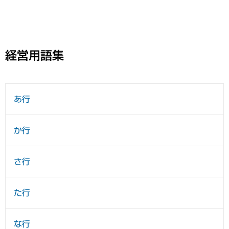
経営用語集
あ行
か行
さ行
た行
な行