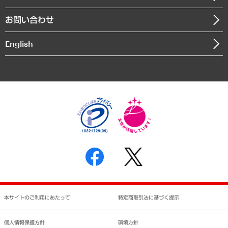
書籍
組織図・本部部室紹介
自然資源・農林水産業・食料システム
お問い合わせ
インドネシア現地法人
決算公告
English
業績ハイライト
アクセスマップ
個人情報保護方針
環境方針
サステナビリティ
特定商取引法に基づく表示
SNSアカウントコミュニティガイドライン
反社会的勢力に対する基本方針
個人情報の取り扱いについて
書面による個人情報の開示等の請求の手続きについて
本サイトのご利用にあたって
特定商取引法に基づく提示
個人情報保護方針
環境方針