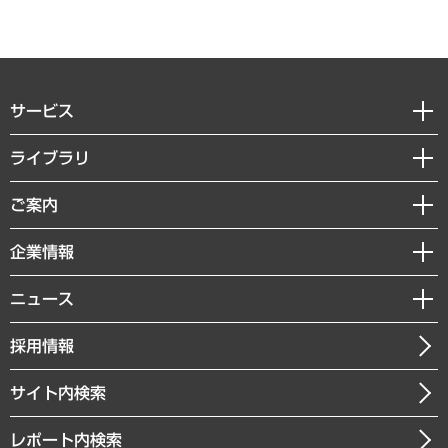
サービス
経営戦略
ライブラリ
組織・人事戦略
経済調査
ご案内
デジタルイノベーション
レポート
国際（グローバルビジネス・開発支援・国際戦略・グローバルヘルス）
セミナー・イベント情報
企業情報
コラム
サステナビリティ（環境・資源・エネルギー・ESG・人権）
MUFGビジネスセミナー
調査・研究報告書
私たちの想い
共生・ダイバーシティ
ニュース
受託案件情報
クローズアップ
社長メッセージ
GRC（ガバナンス・リスク・コンプライアンス）・防災（政策）
その他お申し込み
ニュースリリース
経営用語集
採用情報
会社概要
経済・産業・雇用・労働
調査協力のお願い
お知らせ
受託・受注実績（官公庁関連）
企業理念
医療・介護・福祉・教育・子ども
サイト内検索
メディア掲載・出演
役員一覧
自治体経営・官民協働
寄稿記事
沿革
レポート内検索
まちづくり・観光・交通・スポーツ・スマートシティ