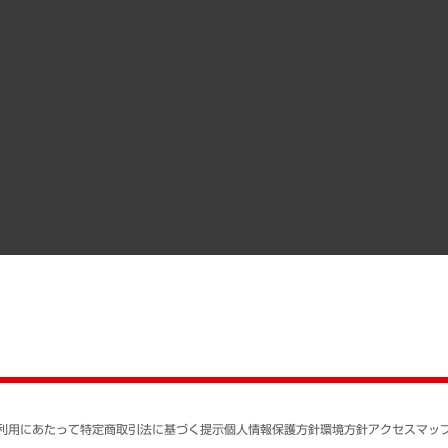
受託案件情報
クローズアップ
役員一覧
その他お申し込み
経営用語集
沿革
調査協力のお願い
）
受託・受注実績（官公庁関連）
組織図・本部部室紹介
メディア掲載・出演
インドネシア現地法人
寄稿記事
決算公告
書籍
業績ハイライト
アクセスマップ
個人情報保護方針
環境方針
サステナビリティ
特定商取引法に基づく
SNSアカウントコミュ
反社会的勢力に対する
利用にあたって
特定商取引法に基づく提示
個人情報保護方針
環境方針
アクセスマッ
個人情報の取り扱いに