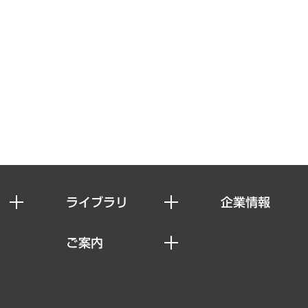
ライブラリ
企業情報
経済調査
私たちの想い
ご案内
レポート
社長メッセージ
セミナー・イベント情報
コラム
会社概要
MUFGビジネスセミナー
ヘルス）
調査・研究報告書
企業理念