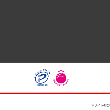
サステナビリティ（環境・資源・エネルギー・ESG・人権）
共生・ダイバーシティ
GRC（ガバナンス・リスク・コンプライアンス）・防災（政策
経済・産業・雇用・労働
医療・介護・福祉・教育・子ども
自治体経営・官民協働
まちづくり・観光・交通・スポーツ・スマートシティ
自然資源・農林水産業・食料システム
本サイトのご