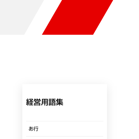
経営用語集
あ行