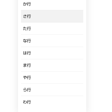
か行
さ行
た行
な行
は行
ま行
や行
ら行
わ行