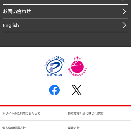
書籍
組織図・本部部室紹介
自然資源・農林水産業・食料システム
お問い合わせ
インドネシア現地法人
決算公告
English
業績ハイライト
アクセスマップ
個人情報保護方針
環境方針
サステナビリティ
特定商取引法に基づく表示
SNSアカウントコミュニティガイドライン
反社会的勢力に対する基本方針
個人情報の取り扱いについて
書面による個人情報の開示等の請求の手続きについて
本サイトのご利用にあたって
特定商取引法に基づく提示
個人情報保護方針
環境方針