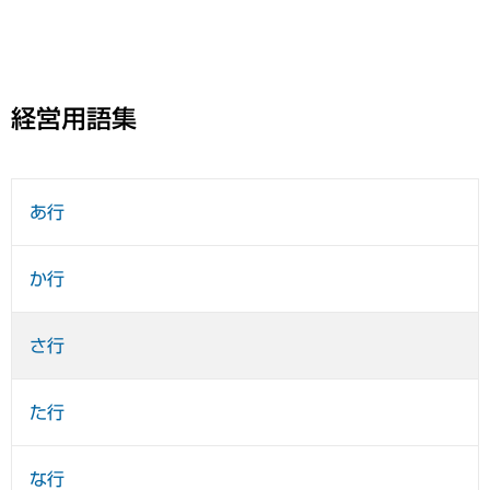
経営用語集
あ行
か行
さ行
た行
な行