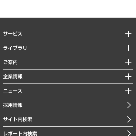
サービス
経営戦略
ライブラリ
組織・人事戦略
経済調査
ご案内
デジタルイノベーション
レポート
国際（グローバルビジネス・開発支援・国際戦略・グローバルヘルス）
セミナー・イベント情報
企業情報
コラム
サステナビリティ（環境・資源・エネルギー・ESG・人権）
MUFGビジネスセミナー
調査・研究報告書
私たちの想い
共生・ダイバーシティ
ニュース
受託案件情報
クローズアップ
社長メッセージ
GRC（ガバナンス・リスク・コンプライアンス）・防災（政策）
その他お申し込み
ニュースリリース
経営用語集
採用情報
会社概要
経済・産業・雇用・労働
調査協力のお願い
お知らせ
受託・受注実績（官公庁関連）
企業理念
医療・介護・福祉・教育・子ども
サイト内検索
メディア掲載・出演
役員一覧
自治体経営・官民協働
寄稿記事
沿革
レポート内検索
まちづくり・観光・交通・スポーツ・スマートシティ