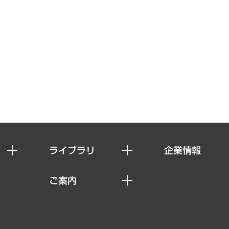
ライブラリ
企業情報
経済調査
私たちの想い
ご案内
レポート
社長メッセージ
セミナー・イベント情報
コラム
会社概要
MUFGビジネスセミナー
ヘルス）
調査・研究報告書
企業理念