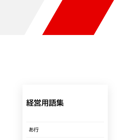
経営用語集
あ行