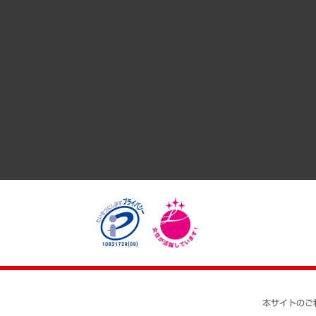
サステナビリティ（環境・資源・エネルギー・ESG・人権）
共生・ダイバーシティ
GRC（ガバナンス・リスク・コンプライアンス）・防災（政策
経済・産業・雇用・労働
医療・介護・福祉・教育・子ども
自治体経営・官民協働
まちづくり・観光・交通・スポーツ・スマートシティ
自然資源・農林水産業・食料システム
本サイトのご