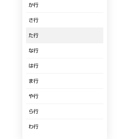
か行
さ行
た行
な行
は行
ま行
や行
ら行
わ行