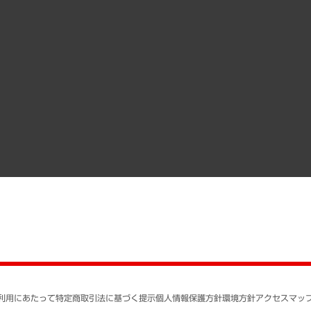
受託案件情報
クローズアップ
役員一覧
その他お申し込み
経営用語集
沿革
調査協力のお願い
）
受託・受注実績（官公庁関連）
組織図・本部部室紹介
メディア掲載・出演
インドネシア現地法人
寄稿記事
決算公告
書籍
業績ハイライト
アクセスマップ
個人情報保護方針
環境方針
サステナビリティ
特定商取引法に基づく
SNSアカウントコミュ
反社会的勢力に対する
利用にあたって
特定商取引法に基づく提示
個人情報保護方針
環境方針
アクセスマッ
個人情報の取り扱いに