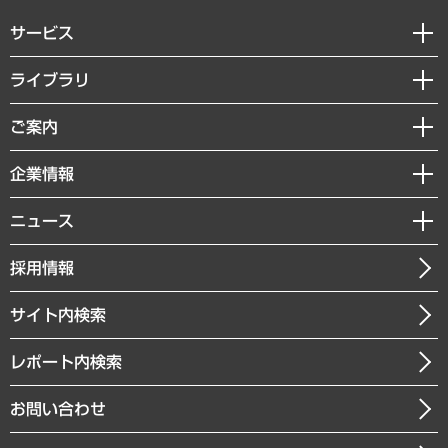
サービス
経営戦略
ライブラリ
組織・人事戦略
経済調査
ご案内
デジタルイノベーション
レポート
国際（グローバルビジネス・開発支援・国際戦略・グローバルヘルス）
セミナー・イベント情報
企業情報
コラム
サステナビリティ（環境・資源・エネルギー・ESG・人権）
MUFGビジネスセミナー
調査・研究報告書
私たちの想い
共生・ダイバーシティ
ニュース
受託案件情報
クローズアップ
社長メッセージ
GRC（ガバナンス・リスク・コンプライアンス）・防災（政策）
その他お申し込み
ニュースリリース
経営用語集
採用情報
会社概要
経済・産業・雇用・労働
調査協力のお願い
お知らせ
受託・受注実績（官公庁関連）
企業理念
医療・介護・福祉・教育・子ども
サイト内検索
メディア掲載・出演
役員一覧
自治体経営・官民協働
寄稿記事
沿革
レポート内検索
まちづくり・観光・交通・スポーツ・スマートシティ
書籍
組織図・本部部室紹介
自然資源・農林水産業・食料システム
お問い合わせ
インドネシア現地法人
決算公告