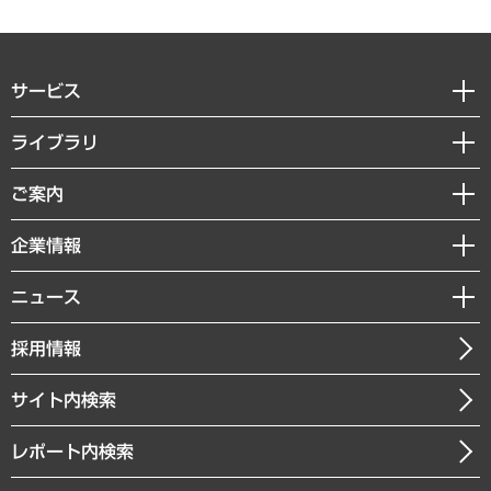
サービス
経営戦略
ライブラリ
組織・人事戦略
経済調査
ご案内
デジタルイノベーション
レポート
国際（グローバルビジネス・開発支援・国際戦略・グローバルヘルス）
セミナー・イベント情報
企業情報
コラム
サステナビリティ（環境・資源・エネルギー・ESG・人権）
MUFGビジネスセミナー
調査・研究報告書
私たちの想い
共生・ダイバーシティ
ニュース
受託案件情報
クローズアップ
社長メッセージ
GRC（ガバナンス・リスク・コンプライアンス）・防災（政策）
その他お申し込み
ニュースリリース
経営用語集
採用情報
会社概要
経済・産業・雇用・労働
調査協力のお願い
お知らせ
受託・受注実績（官公庁関連）
企業理念
医療・介護・福祉・教育・子ども
サイト内検索
メディア掲載・出演
役員一覧
自治体経営・官民協働
寄稿記事
沿革
レポート内検索
まちづくり・観光・交通・スポーツ・スマートシティ
書籍
組織図・本部部室紹介
自然資源・農林水産業・食料システム