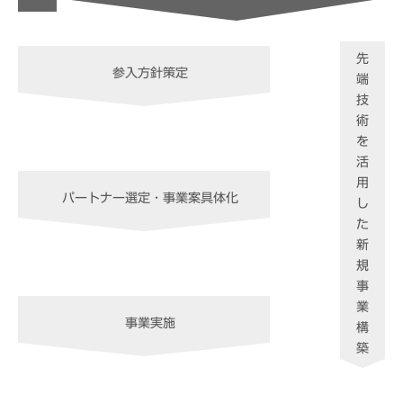
先
参入方針策定
端
技
術
を
活
用
パートナー選定・事業案具体化
し
た
新
規
事
業
事業実施
構
築