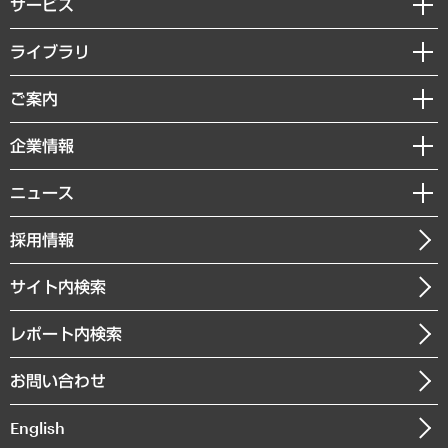
サービス
経営戦略
ライブラリ
組織・人事戦略
経済調査
ご案内
デジタルイノベーション
レポート
国際（グローバルビジネス・開発支援・国際戦略・グローバルヘルス）
セミナー・イベント情報
企業情報
コラム
サステナビリティ（環境・資源・エネルギー・ESG・人権）
MUFGビジネスセミナー
調査・研究報告書
私たちの想い
共生・ダイバーシティ
ニュース
受託案件情報
クローズアップ
社長メッセージ
GRC（ガバナンス・リスク・コンプライアンス）・防災（政策）
その他お申し込み
ニュースリリース
経営用語集
採用情報
会社概要
経済・産業・雇用・労働
調査協力のお願い
お知らせ
受託・受注実績（官公庁関連）
企業理念
医療・介護・福祉・教育・子ども
サイト内検索
メディア掲載・出演
役員一覧
自治体経営・官民協働
寄稿記事
沿革
レポート内検索
まちづくり・観光・交通・スポーツ・スマートシティ
書籍
組織図・本部部室紹介
自然資源・農林水産業・食料システム
お問い合わせ
インドネシア現地法人
決算公告
English
業績ハイライト