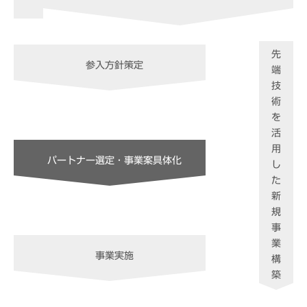
先
参入方針策定
端
技
術
を
活
用
パートナー選定・事業案具体化
し
た
新
規
事
業
事業実施
構
築