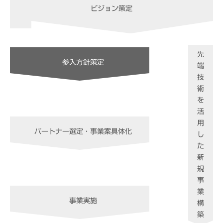
ビジョン策定
先
参入方針策定
端
技
術
を
活
用
パートナー選定・事業案具体化
し
た
新
規
事
業
事業実施
構
築