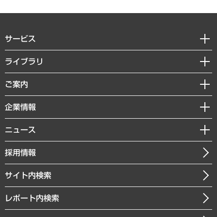
サービス
経営戦略
ライブラリ
組織・人事戦略
経済調査
ご案内
デジタルイノベーション
レポート
国際（グローバルビジネス・開発支援・国際戦略・グローバルヘルス）
セミナー・イベント情報
企業情報
コラム
サステナビリティ（環境・資源・エネルギー・ESG・人権）
MUFGビジネスセミナー
調査・研究報告書
私たちの想い
共生・ダイバーシティ
ニュース
受託案件情報
クローズアップ
社長メッセージ
GRC（ガバナンス・リスク・コンプライアンス）・防災（政策）
その他お申し込み
ニュースリリース
経営用語集
採用情報
会社概要
経済・産業・雇用・労働
調査協力のお願い
お知らせ
受託・受注実績（官公庁関連）
企業理念
医療・介護・福祉・教育・子ども
サイト内検索
メディア掲載・出演
役員一覧
自治体経営・官民協働
寄稿記事
沿革
レポート内検索
まちづくり・観光・交通・スポーツ・スマートシティ
書籍
組織図・本部部室紹介
自然資源・農林水産業・食料システム