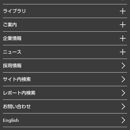
経営戦略
ライブラリ
組織・人事戦略
経済調査
ご案内
デジタルイノベーション
レポート
国際（グローバルビジネス・開発支援・国際戦略・グローバルヘルス）
セミナー・イベント情報
企業情報
コラム
サステナビリティ（環境・資源・エネルギー・ESG・人権）
MUFGビジネスセミナー
調査・研究報告書
私たちの想い
共生・ダイバーシティ
ニュース
受託案件情報
クローズアップ
社長メッセージ
GRC（ガバナンス・リスク・コンプライアンス）・防災（政策）
その他お申し込み
ニュースリリース
経営用語集
採用情報
会社概要
経済・産業・雇用・労働
調査協力のお願い
お知らせ
受託・受注実績（官公庁関連）
企業理念
医療・介護・福祉・教育・子ども
サイト内検索
メディア掲載・出演
役員一覧
自治体経営・官民協働
寄稿記事
沿革
レポート内検索
まちづくり・観光・交通・スポーツ・スマートシティ
書籍
組織図・本部部室紹介
自然資源・農林水産業・食料システム
お問い合わせ
インドネシア現地法人
決算公告
English
業績ハイライト