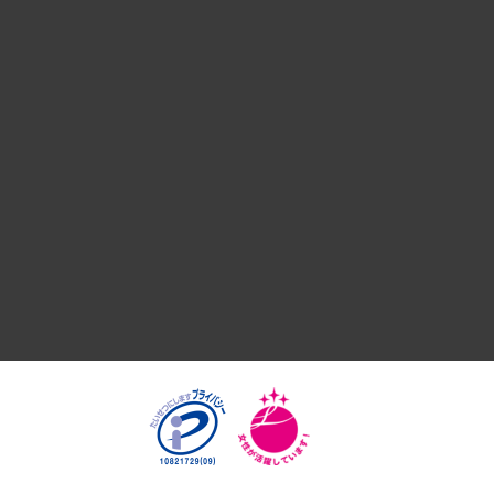
デジタルイノベーション
国際（グローバルビジネス・開発支援・国際戦略・グローバル
サステナビリティ（環境・資源・エネルギー・ESG・人権）
共生・ダイバーシティ
GRC（ガバナンス・リスク・コンプライアンス）・防災（政策
経済・産業・雇用・労働
医療・介護・福祉・教育・子ども
自治体経営・官民協働
まちづくり・観光・交通・スポーツ・スマートシティ
自然資源・農林水産業・食料システム