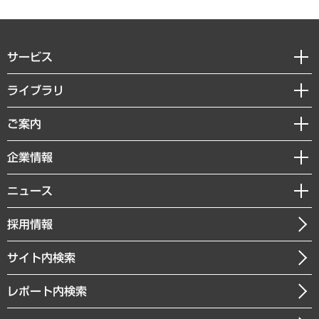
サービス
経営戦略
ライブラリ
組織・人事戦略
経済調査
ご案内
デジタルイノベーション
レポート
国際（グローバルビジネス・開発支援・国際戦略・グローバルヘルス）
セミナー・イベント情報
企業情報
コラム
サステナビリティ（環境・資源・エネルギー・ESG・人権）
MUFGビジネスセミナー
調査・研究報告書
私たちの想い
共生・ダイバーシティ
ニュース
受託案件情報
クローズアップ
社長メッセージ
GRC（ガバナンス・リスク・コンプライアンス）・防災（政策）
その他お申し込み
ニュースリリース
経営用語集
採用情報
会社概要
経済・産業・雇用・労働
調査協力のお願い
お知らせ
受託・受注実績（官公庁関連）
企業理念
医療・介護・福祉・教育・子ども
サイト内検索
メディア掲載・出演
役員一覧
自治体経営・官民協働
寄稿記事
沿革
レポート内検索
まちづくり・観光・交通・スポーツ・スマートシティ
書籍
組織図・本部部室紹介
自然資源・農林水産業・食料システム