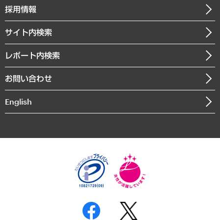
その他お申し込み
ニュースリリース
経営用語集
採用情報
会社概要
経済・産業・雇用・労働
調査協力のお願い
お知らせ
受託・受注実績（官公庁関連）
企業理念
医療・介護・福祉・教育・子ども
サイト内検索
メディア掲載・出演
役員一覧
自治体経営・官民協働
寄稿記事
沿革
レポート内検索
まちづくり・観光・交通・スポーツ・スマートシティ
書籍
組織図・本部部室紹介
自然資源・農林水産業・食料システム
お問い合わせ
インドネシア現地法人
決算公告
English
業績ハイライト
アクセスマップ
個人情報保護方針
環境方針
サステナビリティ
特定商取引法に基づく表示
SNSアカウントコミュニティガイドライン
反社会的勢力に対する基本方針