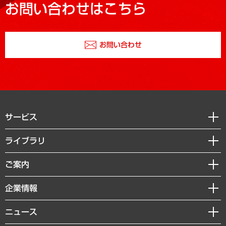
お問い合わせはこちら
お問い合わせ
サービス
経営戦略
ライブラリ
組織・人事戦略
経済調査
ご案内
デジタルイノベーション
レポート
国際（グローバルビジネス・開発支援・国際戦略・グローバルヘルス）
セミナー・イベント情報
企業情報
コラム
サステナビリティ（環境・資源・エネルギー・ESG・人権）
MUFGビジネスセミナー
調査・研究報告書
私たちの想い
共生・ダイバーシティ
ニュース
受託案件情報
クローズアップ
社長メッセージ
GRC（ガバナンス・リスク・コンプライアンス）・防災（政策）