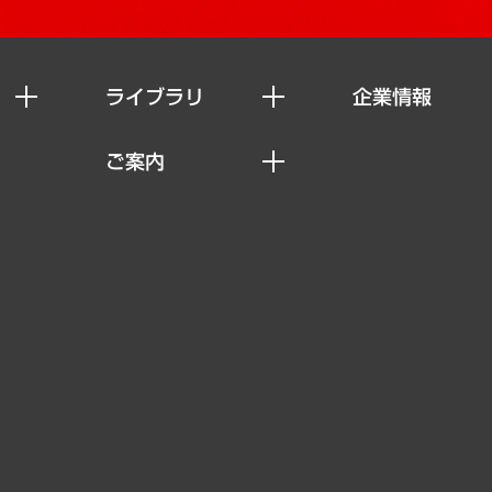
ライブラリ
企業情報
経済調査
私たちの想い
ご案内
レポート
社長メッセージ
セミナー・イベント情報
コラム
会社概要
MUFGビジネスセミナー
ヘルス）
調査・研究報告書
企業理念
受託案件情報
クローズアップ
役員一覧
その他お申し込み
経営用語集
沿革
調査協力のお願い
）
受託・受注実績（官公庁関連）
組織図・本部部室紹介
メディア掲載・出演
インドネシア現地法人
寄稿記事
決算公告
書籍
業績ハイライト