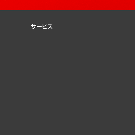
サービス
経営戦略
組織・人事戦略
デジタルイノベーション
国際（グローバルビジネス・開発支援・国際戦略・グローバル
サステナビリティ（環境・資源・エネルギー・ESG・人権）
共生・ダイバーシティ
GRC（ガバナンス・リスク・コンプライアンス）・防災（政策
経済・産業・雇用・労働
医療・介護・福祉・教育・子ども
自治体経営・官民協働