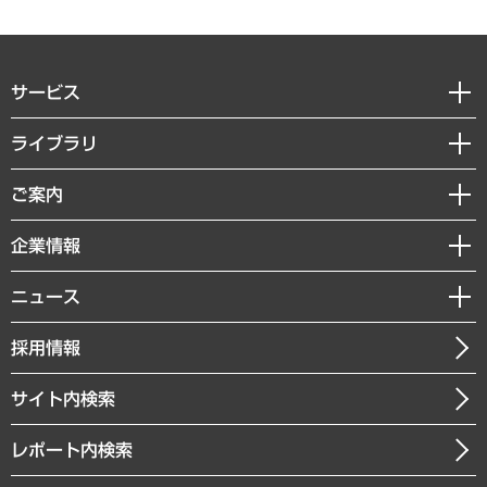
サービス
経営戦略
ライブラリ
組織・人事戦略
経済調査
ご案内
デジタルイノベーション
レポート
国際（グローバルビジネス・開発支援・国際戦略・グローバルヘルス）
セミナー・イベント情報
企業情報
コラム
サステナビリティ（環境・資源・エネルギー・ESG・人権）
MUFGビジネスセミナー
調査・研究報告書
私たちの想い
共生・ダイバーシティ
ニュース
受託案件情報
クローズアップ
社長メッセージ
GRC（ガバナンス・リスク・コンプライアンス）・防災（政策）
その他お申し込み
ニュースリリース
経営用語集
採用情報
会社概要
経済・産業・雇用・労働
調査協力のお願い
お知らせ
受託・受注実績（官公庁関連）
企業理念
医療・介護・福祉・教育・子ども
サイト内検索
メディア掲載・出演
役員一覧
自治体経営・官民協働
寄稿記事
沿革
レポート内検索
まちづくり・観光・交通・スポーツ・スマートシティ
書籍
組織図・本部部室紹介
自然資源・農林水産業・食料システム